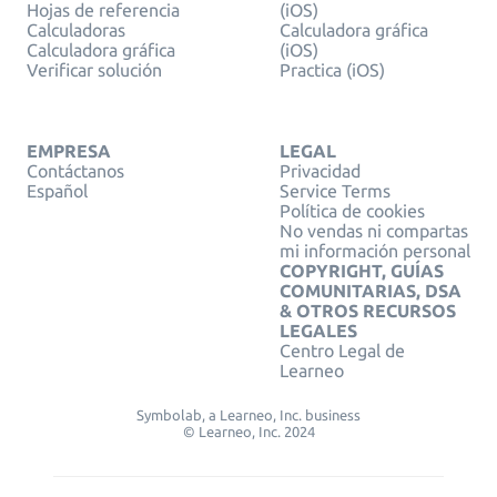
Hojas de referencia
(iOS)
Calculadoras
Calculadora gráfica
Calculadora gráfica
(iOS)
Verificar solución
Practica (iOS)
EMPRESA
LEGAL
Contáctanos
Privacidad
Español
Service Terms
Política de cookies
No vendas ni compartas
mi información personal
COPYRIGHT, GUÍAS
COMUNITARIAS, DSA
& OTROS RECURSOS
LEGALES
Centro Legal de
Learneo
Symbolab, a Learneo, Inc. business
© Learneo, Inc. 2024