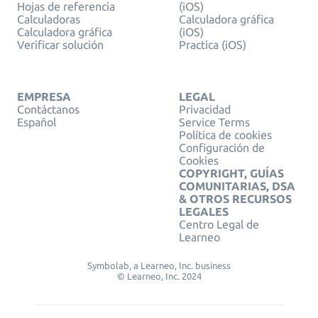
Hojas de referencia
(iOS)
Calculadoras
Calculadora gráfica
Calculadora gráfica
(iOS)
Verificar solución
Practica (iOS)
EMPRESA
LEGAL
Contáctanos
Privacidad
Español
Service Terms
Política de cookies
Configuración de
Cookies
COPYRIGHT, GUÍAS
COMUNITARIAS, DSA
& OTROS RECURSOS
LEGALES
Centro Legal de
Learneo
Symbolab, a Learneo, Inc. business
© Learneo, Inc. 2024