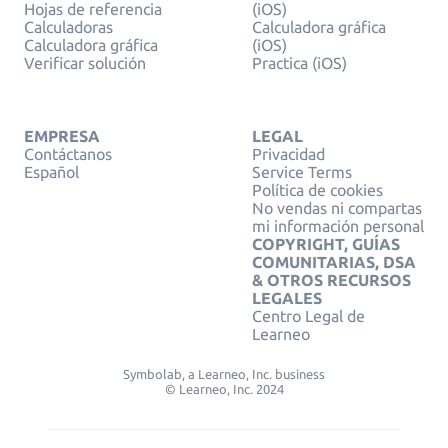
Hojas de referencia
(iOS)
Calculadoras
Calculadora gráfica
Calculadora gráfica
(iOS)
Verificar solución
Practica (iOS)
EMPRESA
LEGAL
Contáctanos
Privacidad
Español
Service Terms
Política de cookies
No vendas ni compartas
mi información personal
COPYRIGHT, GUÍAS
COMUNITARIAS, DSA
& OTROS RECURSOS
LEGALES
Centro Legal de
Learneo
Symbolab, a Learneo, Inc. business
© Learneo, Inc. 2024