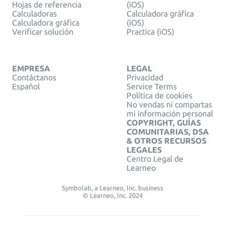
Hojas de referencia
(iOS)
Calculadoras
Calculadora gráfica
Calculadora gráfica
(iOS)
Verificar solución
Practica (iOS)
EMPRESA
LEGAL
Contáctanos
Privacidad
Español
Service Terms
Política de cookies
No vendas ni compartas
mi información personal
COPYRIGHT, GUÍAS
COMUNITARIAS, DSA
& OTROS RECURSOS
LEGALES
Centro Legal de
Learneo
Symbolab, a Learneo, Inc. business
© Learneo, Inc. 2024