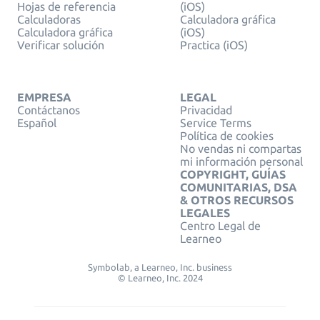
Hojas de referencia
(iOS)
Calculadoras
Calculadora gráfica
Calculadora gráfica
(iOS)
Verificar solución
Practica (iOS)
EMPRESA
LEGAL
Contáctanos
Privacidad
Español
Service Terms
Política de cookies
No vendas ni compartas
mi información personal
COPYRIGHT, GUÍAS
COMUNITARIAS, DSA
& OTROS RECURSOS
LEGALES
Centro Legal de
Learneo
Symbolab, a Learneo, Inc. business
© Learneo, Inc. 2024