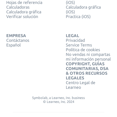
Hojas de referencia
(iOS)
Calculadoras
Calculadora gráfica
Calculadora gráfica
(iOS)
Verificar solución
Practica (iOS)
EMPRESA
LEGAL
Contáctanos
Privacidad
Español
Service Terms
Política de cookies
No vendas ni compartas
mi información personal
COPYRIGHT, GUÍAS
COMUNITARIAS, DSA
& OTROS RECURSOS
LEGALES
Centro Legal de
Learneo
Symbolab, a Learneo, Inc. business
© Learneo, Inc. 2024