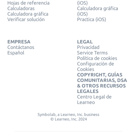
Hojas de referencia
(iOS)
Calculadoras
Calculadora gráfica
Calculadora gráfica
(iOS)
Verificar solución
Practica (iOS)
EMPRESA
LEGAL
Contáctanos
Privacidad
Español
Service Terms
Política de cookies
Configuración de
Cookies
COPYRIGHT, GUÍAS
COMUNITARIAS, DSA
& OTROS RECURSOS
LEGALES
Centro Legal de
Learneo
Symbolab, a Learneo, Inc. business
© Learneo, Inc. 2024