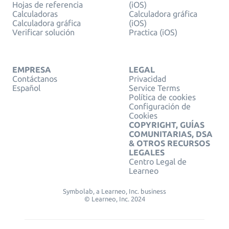
Hojas de referencia
(iOS)
Calculadoras
Calculadora gráfica
Calculadora gráfica
(iOS)
Verificar solución
Practica (iOS)
EMPRESA
LEGAL
Contáctanos
Privacidad
Español
Service Terms
Política de cookies
Configuración de
Cookies
COPYRIGHT, GUÍAS
COMUNITARIAS, DSA
& OTROS RECURSOS
LEGALES
Centro Legal de
Learneo
Symbolab, a Learneo, Inc. business
© Learneo, Inc. 2024