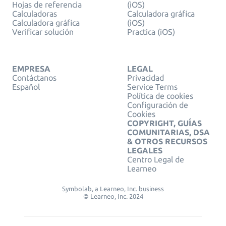
Hojas de referencia
(iOS)
Calculadoras
Calculadora gráfica
Calculadora gráfica
(iOS)
Verificar solución
Practica (iOS)
EMPRESA
LEGAL
Contáctanos
Privacidad
Español
Service Terms
Política de cookies
Configuración de
Cookies
COPYRIGHT, GUÍAS
COMUNITARIAS, DSA
& OTROS RECURSOS
LEGALES
Centro Legal de
Learneo
Symbolab, a Learneo, Inc. business
© Learneo, Inc. 2024