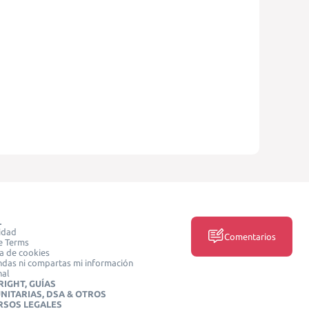
L
idad
Comentarios
e Terms
ca de cookies
das ni compartas mi información
nal
IGHT, GUÍAS
NITARIAS, DSA & OTROS
RSOS LEGALES