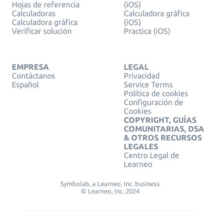
Hojas de referencia
(iOS)
Calculadoras
Calculadora gráfica
Calculadora gráfica
(iOS)
Verificar solución
Practica (iOS)
EMPRESA
LEGAL
Contáctanos
Privacidad
Español
Service Terms
Política de cookies
Configuración de
Cookies
COPYRIGHT, GUÍAS
COMUNITARIAS, DSA
& OTROS RECURSOS
LEGALES
Centro Legal de
Learneo
Symbolab, a Learneo, Inc. business
© Learneo, Inc. 2024