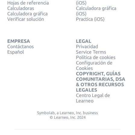
Hojas de referencia
(iOS)
Calculadoras
Calculadora gráfica
Calculadora gráfica
(iOS)
Verificar solución
Practica (iOS)
EMPRESA
LEGAL
Contáctanos
Privacidad
Español
Service Terms
Política de cookies
Configuración de
Cookies
COPYRIGHT, GUÍAS
COMUNITARIAS, DSA
& OTROS RECURSOS
LEGALES
Centro Legal de
Learneo
Symbolab, a Learneo, Inc. business
© Learneo, Inc. 2024