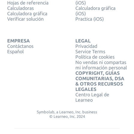
Hojas de referencia
(iOS)
Calculadoras
Calculadora gráfica
Calculadora gráfica
(iOS)
Verificar solución
Practica (iOS)
EMPRESA
LEGAL
Contáctanos
Privacidad
Español
Service Terms
Política de cookies
No vendas ni compartas
mi información personal
COPYRIGHT, GUÍAS
COMUNITARIAS, DSA
& OTROS RECURSOS
LEGALES
Centro Legal de
Learneo
Symbolab, a Learneo, Inc. business
© Learneo, Inc. 2024