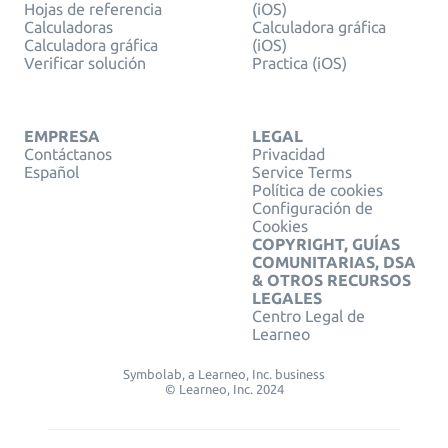
Hojas de referencia
(iOS)
Calculadoras
Calculadora gráfica
Calculadora gráfica
(iOS)
Verificar solución
Practica (iOS)
EMPRESA
LEGAL
Contáctanos
Privacidad
Español
Service Terms
Política de cookies
Configuración de
Cookies
COPYRIGHT, GUÍAS
COMUNITARIAS, DSA
& OTROS RECURSOS
LEGALES
Centro Legal de
Learneo
Symbolab, a Learneo, Inc. business
© Learneo, Inc. 2024