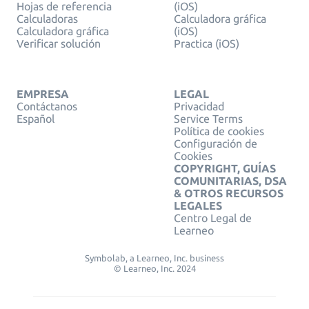
Hojas de referencia
(iOS)
Calculadoras
Calculadora gráfica
Calculadora gráfica
(iOS)
Verificar solución
Practica (iOS)
EMPRESA
LEGAL
Contáctanos
Privacidad
Español
Service Terms
Política de cookies
Configuración de
Cookies
COPYRIGHT, GUÍAS
COMUNITARIAS, DSA
& OTROS RECURSOS
LEGALES
Centro Legal de
Learneo
Symbolab, a Learneo, Inc. business
© Learneo, Inc. 2024