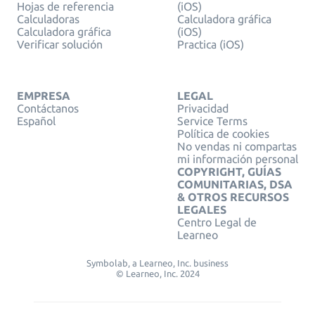
Hojas de referencia
(iOS)
Calculadoras
Calculadora gráfica
Calculadora gráfica
(iOS)
Verificar solución
Practica (iOS)
EMPRESA
LEGAL
Contáctanos
Privacidad
Español
Service Terms
Política de cookies
No vendas ni compartas
mi información personal
COPYRIGHT, GUÍAS
COMUNITARIAS, DSA
& OTROS RECURSOS
LEGALES
Centro Legal de
Learneo
Symbolab, a Learneo, Inc. business
© Learneo, Inc. 2024