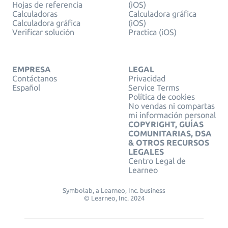
Hojas de referencia
(iOS)
Calculadoras
Calculadora gráfica
Calculadora gráfica
(iOS)
Verificar solución
Practica (iOS)
EMPRESA
LEGAL
Contáctanos
Privacidad
Español
Service Terms
Política de cookies
No vendas ni compartas
mi información personal
COPYRIGHT, GUÍAS
COMUNITARIAS, DSA
& OTROS RECURSOS
LEGALES
Centro Legal de
Learneo
Symbolab, a Learneo, Inc. business
© Learneo, Inc. 2024