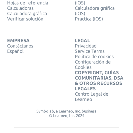
Hojas de referencia
(iOS)
Calculadoras
Calculadora gráfica
Calculadora gráfica
(iOS)
Verificar solución
Practica (iOS)
EMPRESA
LEGAL
Contáctanos
Privacidad
Español
Service Terms
Política de cookies
Configuración de
Cookies
COPYRIGHT, GUÍAS
COMUNITARIAS, DSA
& OTROS RECURSOS
LEGALES
Centro Legal de
Learneo
Symbolab, a Learneo, Inc. business
© Learneo, Inc. 2024