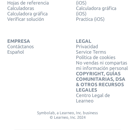
Hojas de referencia
(iOS)
Calculadoras
Calculadora gráfica
Calculadora gráfica
(iOS)
Verificar solución
Practica (iOS)
EMPRESA
LEGAL
Contáctanos
Privacidad
Español
Service Terms
Política de cookies
No vendas ni compartas
mi información personal
COPYRIGHT, GUÍAS
COMUNITARIAS, DSA
& OTROS RECURSOS
LEGALES
Centro Legal de
Learneo
Symbolab, a Learneo, Inc. business
© Learneo, Inc. 2024