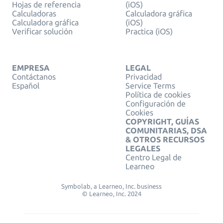
Hojas de referencia
(iOS)
Calculadoras
Calculadora gráfica
Calculadora gráfica
(iOS)
Verificar solución
Practica (iOS)
EMPRESA
LEGAL
Contáctanos
Privacidad
Español
Service Terms
Política de cookies
Configuración de
Cookies
COPYRIGHT, GUÍAS
COMUNITARIAS, DSA
& OTROS RECURSOS
LEGALES
Centro Legal de
Learneo
Symbolab, a Learneo, Inc. business
© Learneo, Inc. 2024