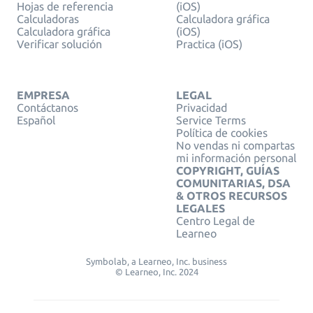
Hojas de referencia
(iOS)
Calculadoras
Calculadora gráfica
Calculadora gráfica
(iOS)
Verificar solución
Practica (iOS)
EMPRESA
LEGAL
Contáctanos
Privacidad
Español
Service Terms
Política de cookies
No vendas ni compartas
mi información personal
COPYRIGHT, GUÍAS
COMUNITARIAS, DSA
& OTROS RECURSOS
LEGALES
Centro Legal de
Learneo
Symbolab, a Learneo, Inc. business
© Learneo, Inc. 2024