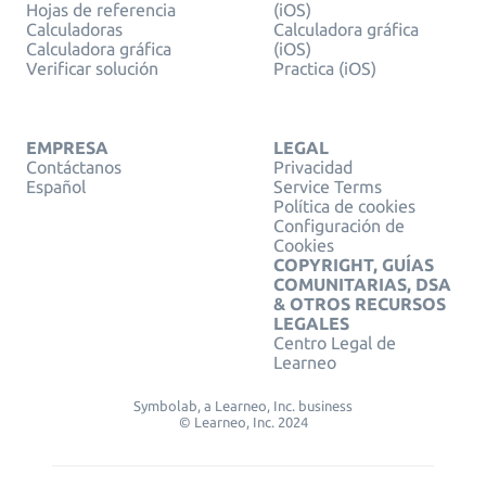
Hojas de referencia
(iOS)
Calculadoras
Calculadora gráfica
Calculadora gráfica
(iOS)
Verificar solución
Practica (iOS)
EMPRESA
LEGAL
Contáctanos
Privacidad
Español
Service Terms
Política de cookies
Configuración de
Cookies
COPYRIGHT, GUÍAS
COMUNITARIAS, DSA
& OTROS RECURSOS
LEGALES
Centro Legal de
Learneo
Symbolab, a Learneo, Inc. business
© Learneo, Inc. 2024