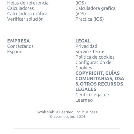
Hojas de referencia
(iOS)
Calculadoras
Calculadora gráfica
Calculadora gráfica
(iOS)
Verificar solución
Practica (iOS)
EMPRESA
LEGAL
Contáctanos
Privacidad
Español
Service Terms
Política de cookies
Configuración de
Cookies
COPYRIGHT, GUÍAS
COMUNITARIAS, DSA
& OTROS RECURSOS
LEGALES
Centro Legal de
Learneo
Symbolab, a Learneo, Inc. business
© Learneo, Inc. 2024