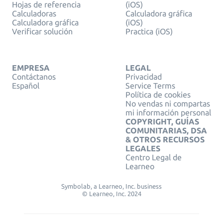
Hojas de referencia
(iOS)
Calculadoras
Calculadora gráfica
Calculadora gráfica
(iOS)
Verificar solución
Practica (iOS)
EMPRESA
LEGAL
Contáctanos
Privacidad
Español
Service Terms
Política de cookies
No vendas ni compartas
mi información personal
COPYRIGHT, GUÍAS
COMUNITARIAS, DSA
& OTROS RECURSOS
LEGALES
Centro Legal de
Learneo
Symbolab, a Learneo, Inc. business
© Learneo, Inc. 2024