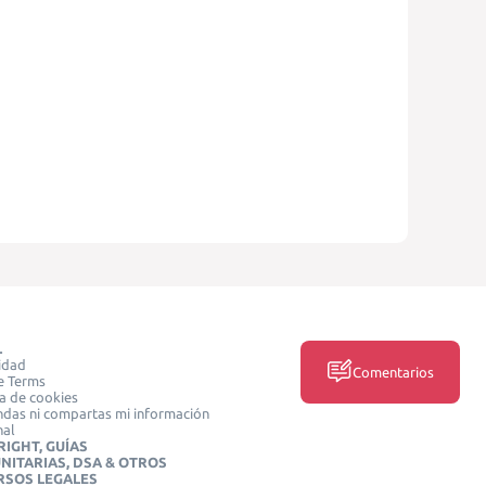
L
idad
Comentarios
e Terms
ca de cookies
das ni compartas mi información
nal
IGHT, GUÍAS
NITARIAS, DSA & OTROS
RSOS LEGALES