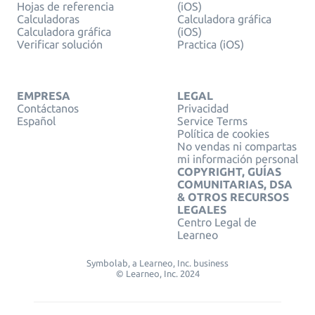
Hojas de referencia
(iOS)
Calculadoras
Calculadora gráfica
Calculadora gráfica
(iOS)
Verificar solución
Practica (iOS)
EMPRESA
LEGAL
Contáctanos
Privacidad
Español
Service Terms
Política de cookies
No vendas ni compartas
mi información personal
COPYRIGHT, GUÍAS
COMUNITARIAS, DSA
& OTROS RECURSOS
LEGALES
Centro Legal de
Learneo
Symbolab, a Learneo, Inc. business
© Learneo, Inc. 2024