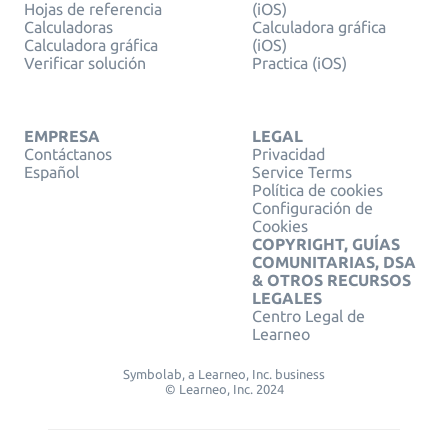
Hojas de referencia
(iOS)
Calculadoras
Calculadora gráfica
Calculadora gráfica
(iOS)
Verificar solución
Practica (iOS)
EMPRESA
LEGAL
Contáctanos
Privacidad
Español
Service Terms
Política de cookies
Configuración de
Cookies
COPYRIGHT, GUÍAS
COMUNITARIAS, DSA
& OTROS RECURSOS
LEGALES
Centro Legal de
Learneo
Symbolab, a Learneo, Inc. business
© Learneo, Inc. 2024