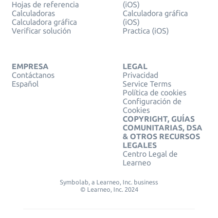
Hojas de referencia
(iOS)
Calculadoras
Calculadora gráfica
Calculadora gráfica
(iOS)
Verificar solución
Practica (iOS)
EMPRESA
LEGAL
Contáctanos
Privacidad
Español
Service Terms
Política de cookies
Configuración de
Cookies
COPYRIGHT, GUÍAS
COMUNITARIAS, DSA
& OTROS RECURSOS
LEGALES
Centro Legal de
Learneo
Symbolab, a Learneo, Inc. business
© Learneo, Inc. 2024