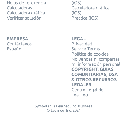
Hojas de referencia
(iOS)
Calculadoras
Calculadora gráfica
Calculadora gráfica
(iOS)
Verificar solución
Practica (iOS)
EMPRESA
LEGAL
Contáctanos
Privacidad
Español
Service Terms
Política de cookies
No vendas ni compartas
mi información personal
COPYRIGHT, GUÍAS
COMUNITARIAS, DSA
& OTROS RECURSOS
LEGALES
Centro Legal de
Learneo
Symbolab, a Learneo, Inc. business
© Learneo, Inc. 2024