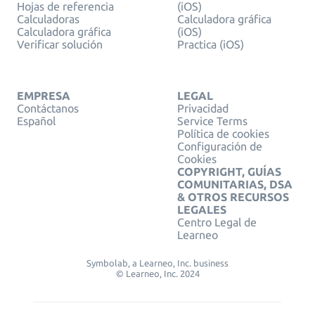
Hojas de referencia
(iOS)
Calculadoras
Calculadora gráfica
Calculadora gráfica
(iOS)
Verificar solución
Practica (iOS)
EMPRESA
LEGAL
Contáctanos
Privacidad
Español
Service Terms
Política de cookies
Configuración de
Cookies
COPYRIGHT, GUÍAS
COMUNITARIAS, DSA
& OTROS RECURSOS
LEGALES
Centro Legal de
Learneo
Symbolab, a Learneo, Inc. business
© Learneo, Inc. 2024