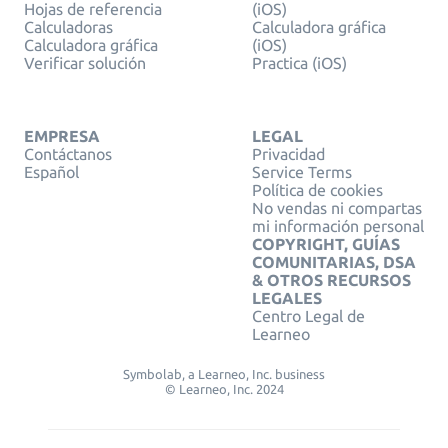
Hojas de referencia
(iOS)
Calculadoras
Calculadora gráfica
Calculadora gráfica
(iOS)
Verificar solución
Practica (iOS)
EMPRESA
LEGAL
Contáctanos
Privacidad
Español
Service Terms
Política de cookies
No vendas ni compartas
mi información personal
COPYRIGHT, GUÍAS
COMUNITARIAS, DSA
& OTROS RECURSOS
LEGALES
Centro Legal de
Learneo
Symbolab, a Learneo, Inc. business
© Learneo, Inc. 2024