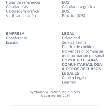
Hojas de referencia
(iOS)
Calculadoras
Calculadora gráfica
Calculadora gráfica
(iOS)
Verificar solución
Practica (iOS)
EMPRESA
LEGAL
Contáctanos
Privacidad
Español
Service Terms
Política de cookies
No vendas ni compartas
mi información personal
COPYRIGHT, GUÍAS
COMUNITARIAS, DSA
& OTROS RECURSOS
LEGALES
Centro Legal de
Learneo
Symbolab, a Learneo, Inc. business
© Learneo, Inc. 2024