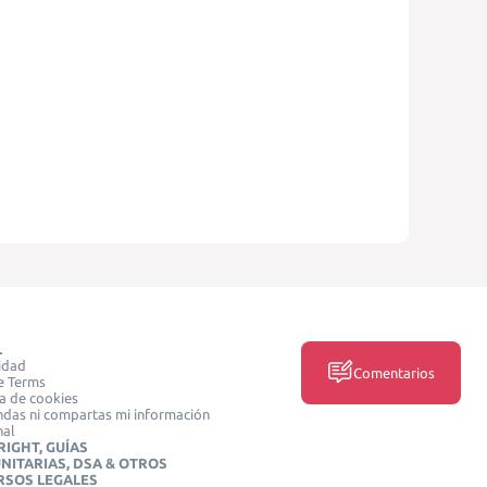
L
idad
Comentarios
e Terms
ca de cookies
das ni compartas mi información
nal
IGHT, GUÍAS
NITARIAS, DSA & OTROS
RSOS LEGALES