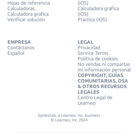
Hojas de referencia
(iOS)
Calculadoras
Calculadora gráfica
Calculadora gráfica
(iOS)
Verificar solución
Practica (iOS)
EMPRESA
LEGAL
Contáctanos
Privacidad
Español
Service Terms
Política de cookies
No vendas ni compartas
mi información personal
COPYRIGHT, GUÍAS
COMUNITARIAS, DSA
& OTROS RECURSOS
LEGALES
Centro Legal de
Learneo
Symbolab, a Learneo, Inc. business
© Learneo, Inc. 2024