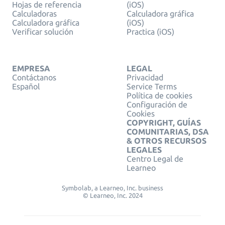
Hojas de referencia
(iOS)
Calculadoras
Calculadora gráfica
Calculadora gráfica
(iOS)
Verificar solución
Practica (iOS)
EMPRESA
LEGAL
Contáctanos
Privacidad
Español
Service Terms
Política de cookies
Configuración de
Cookies
COPYRIGHT, GUÍAS
COMUNITARIAS, DSA
& OTROS RECURSOS
LEGALES
Centro Legal de
Learneo
Symbolab, a Learneo, Inc. business
© Learneo, Inc. 2024