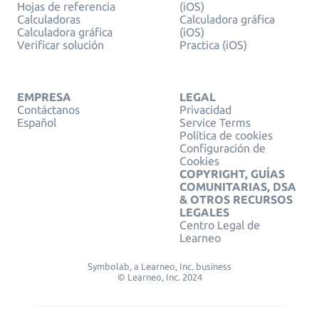
Hojas de referencia
(iOS)
Calculadoras
Calculadora gráfica
Calculadora gráfica
(iOS)
Verificar solución
Practica (iOS)
EMPRESA
LEGAL
Contáctanos
Privacidad
Español
Service Terms
Política de cookies
Configuración de
Cookies
COPYRIGHT, GUÍAS
COMUNITARIAS, DSA
& OTROS RECURSOS
LEGALES
Centro Legal de
Learneo
Symbolab, a Learneo, Inc. business
© Learneo, Inc. 2024