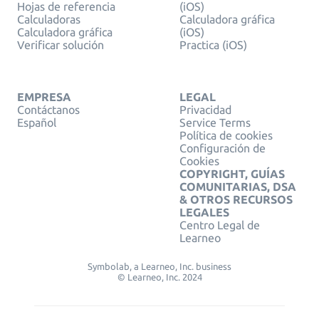
Hojas de referencia
(iOS)
Calculadoras
Calculadora gráfica
Calculadora gráfica
(iOS)
Verificar solución
Practica (iOS)
EMPRESA
LEGAL
Contáctanos
Privacidad
Español
Service Terms
Política de cookies
Configuración de
Cookies
COPYRIGHT, GUÍAS
COMUNITARIAS, DSA
& OTROS RECURSOS
LEGALES
Centro Legal de
Learneo
Symbolab, a Learneo, Inc. business
© Learneo, Inc. 2024