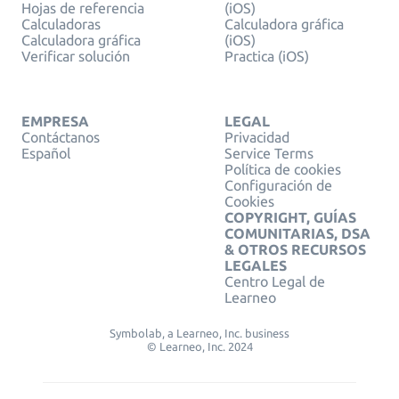
Hojas de referencia
(iOS)
Calculadoras
Calculadora gráfica
Calculadora gráfica
(iOS)
Verificar solución
Practica (iOS)
EMPRESA
LEGAL
Contáctanos
Privacidad
Español
Service Terms
Política de cookies
Configuración de
Cookies
COPYRIGHT, GUÍAS
COMUNITARIAS, DSA
& OTROS RECURSOS
LEGALES
Centro Legal de
Learneo
Symbolab, a Learneo, Inc. business
© Learneo, Inc. 2024