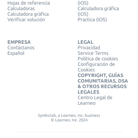
Hojas de referencia
(iOS)
Calculadoras
Calculadora gráfica
Calculadora gráfica
(iOS)
Verificar solución
Practica (iOS)
EMPRESA
LEGAL
Contáctanos
Privacidad
Español
Service Terms
Política de cookies
Configuración de
Cookies
COPYRIGHT, GUÍAS
COMUNITARIAS, DSA
& OTROS RECURSOS
LEGALES
Centro Legal de
Learneo
Symbolab, a Learneo, Inc. business
© Learneo, Inc. 2024