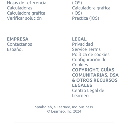
Hojas de referencia
(iOS)
Calculadoras
Calculadora gráfica
Calculadora gráfica
(iOS)
Verificar solución
Practica (iOS)
EMPRESA
LEGAL
Contáctanos
Privacidad
Español
Service Terms
Política de cookies
Configuración de
Cookies
COPYRIGHT, GUÍAS
COMUNITARIAS, DSA
& OTROS RECURSOS
LEGALES
Centro Legal de
Learneo
Symbolab, a Learneo, Inc. business
© Learneo, Inc. 2024