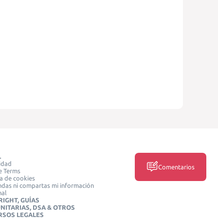
L
idad
Comentarios
e Terms
ca de cookies
das ni compartas mi información
nal
IGHT, GUÍAS
NITARIAS, DSA & OTROS
RSOS LEGALES