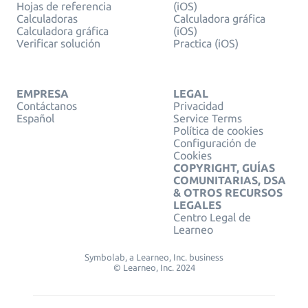
Hojas de referencia
(iOS)
Calculadoras
Calculadora gráfica
Calculadora gráfica
(iOS)
Verificar solución
Practica (iOS)
EMPRESA
LEGAL
Contáctanos
Privacidad
Español
Service Terms
Política de cookies
Configuración de
Cookies
COPYRIGHT, GUÍAS
COMUNITARIAS, DSA
& OTROS RECURSOS
LEGALES
Centro Legal de
Learneo
Symbolab, a Learneo, Inc. business
© Learneo, Inc. 2024