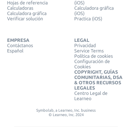
Hojas de referencia
(iOS)
Calculadoras
Calculadora gráfica
Calculadora gráfica
(iOS)
Verificar solución
Practica (iOS)
EMPRESA
LEGAL
Contáctanos
Privacidad
Español
Service Terms
Política de cookies
Configuración de
Cookies
COPYRIGHT, GUÍAS
COMUNITARIAS, DSA
& OTROS RECURSOS
LEGALES
Centro Legal de
Learneo
Symbolab, a Learneo, Inc. business
© Learneo, Inc. 2024