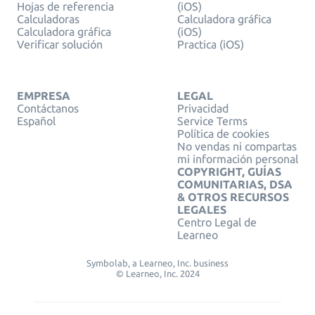
Hojas de referencia
(iOS)
Calculadoras
Calculadora gráfica
Calculadora gráfica
(iOS)
Verificar solución
Practica (iOS)
EMPRESA
LEGAL
Contáctanos
Privacidad
Español
Service Terms
Política de cookies
No vendas ni compartas
mi información personal
COPYRIGHT, GUÍAS
COMUNITARIAS, DSA
& OTROS RECURSOS
LEGALES
Centro Legal de
Learneo
Symbolab, a Learneo, Inc. business
© Learneo, Inc. 2024