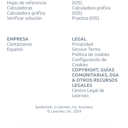
Hojas de referencia
(iOS)
Calculadoras
Calculadora gráfica
Calculadora gráfica
(iOS)
Verificar solución
Practica (iOS)
EMPRESA
LEGAL
Contáctanos
Privacidad
Español
Service Terms
Política de cookies
Configuración de
Cookies
COPYRIGHT, GUÍAS
COMUNITARIAS, DSA
& OTROS RECURSOS
LEGALES
Centro Legal de
Learneo
Symbolab, a Learneo, Inc. business
© Learneo, Inc. 2024