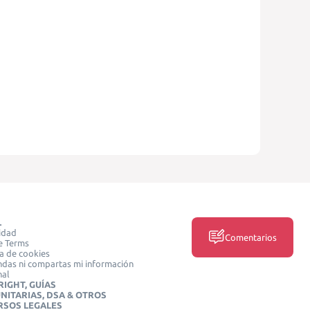
L
idad
Comentarios
e Terms
ca de cookies
das ni compartas mi información
nal
IGHT, GUÍAS
NITARIAS, DSA & OTROS
RSOS LEGALES