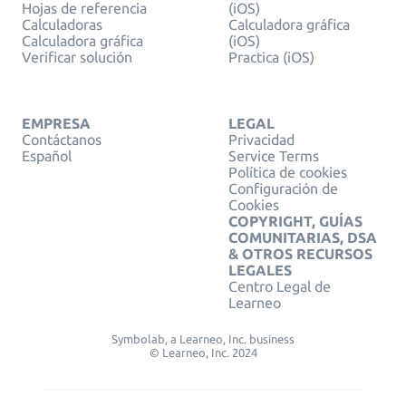
Hojas de referencia
(iOS)
Calculadoras
Calculadora gráfica
Calculadora gráfica
(iOS)
Verificar solución
Practica (iOS)
EMPRESA
LEGAL
Contáctanos
Privacidad
Español
Service Terms
Política de cookies
Configuración de
Cookies
COPYRIGHT, GUÍAS
COMUNITARIAS, DSA
& OTROS RECURSOS
LEGALES
Centro Legal de
Learneo
Symbolab, a Learneo, Inc. business
© Learneo, Inc. 2024