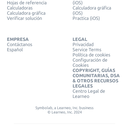
Hojas de referencia
(iOS)
Calculadoras
Calculadora gráfica
Calculadora gráfica
(iOS)
Verificar solución
Practica (iOS)
EMPRESA
LEGAL
Contáctanos
Privacidad
Español
Service Terms
Política de cookies
Configuración de
Cookies
COPYRIGHT, GUÍAS
COMUNITARIAS, DSA
& OTROS RECURSOS
LEGALES
Centro Legal de
Learneo
Symbolab, a Learneo, Inc. business
© Learneo, Inc. 2024