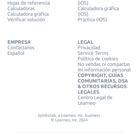
Hojas de referencia
(iOS)
Calculadoras
Calculadora gráfica
Calculadora gráfica
(iOS)
Verificar solución
Practica (iOS)
EMPRESA
LEGAL
Contáctanos
Privacidad
Español
Service Terms
Política de cookies
No vendas ni compartas
mi información personal
COPYRIGHT, GUÍAS
COMUNITARIAS, DSA
& OTROS RECURSOS
LEGALES
Centro Legal de
Learneo
Symbolab, a Learneo, Inc. business
© Learneo, Inc. 2024