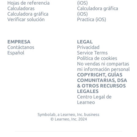
Hojas de referencia
(iOS)
Calculadoras
Calculadora gráfica
Calculadora gráfica
(iOS)
Verificar solución
Practica (iOS)
EMPRESA
LEGAL
Contáctanos
Privacidad
Español
Service Terms
Política de cookies
No vendas ni compartas
mi información personal
COPYRIGHT, GUÍAS
COMUNITARIAS, DSA
& OTROS RECURSOS
LEGALES
Centro Legal de
Learneo
Symbolab, a Learneo, Inc. business
© Learneo, Inc. 2024